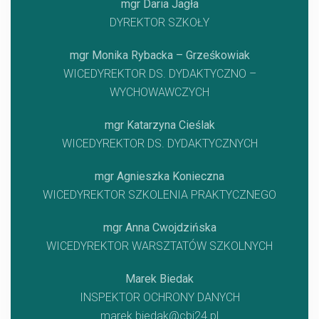
mgr Daria Jagła
DYREKTOR SZKOŁY
mgr Monika Rybacka – Grześkowiak
WICEDYREKTOR DS. DYDAKTYCZNO –
WYCHOWAWCZYCH
mgr Katarzyna Cieślak
WICEDYREKTOR DS. DYDAKTYCZNYCH
mgr Agnieszka Konieczna
WICEDYREKTOR SZKOLENIA PRAKTYCZNEGO
mgr Anna Cwojdzińska
WICEDYREKTOR WARSZTATÓW SZKOLNYCH
Marek Biedak
INSPEKTOR OCHRONY DANYCH
marek.biedak@cbi24.pl