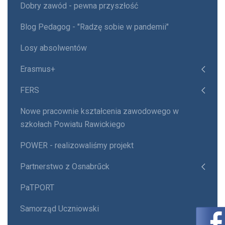
Dobry zawód - pewna przyszłość
Blog Pedagog - "Radzę sobie w pandemii"
Losy absolwentów
Erasmus+
FERS
Nowe pracownie kształcenia zawodowego w
szkołach Powiatu Rawickiego
POWER - realizowaliśmy projekt
Partnerstwo z Osnabrűck
PaTPORT
Samorząd Uczniowski