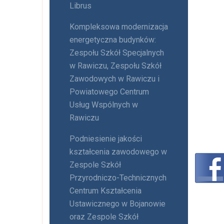
Librus
Kompleksowa modernizacja
energetyczna budynków:
Zespołu Szkół Specjalnych
w Rawiczu, Zespołu Szkół
Zawodowych w Rawiczu i
Powiatowego Centrum
Usług Wspólnych w
Rawiczu
Podniesienie jakości
kształcenia zawodowego w
Zespole Szkół
Przyrodniczo-Technicznych
Centrum Kształcenia
Ustawicznego w Bojanowie
oraz Zespole Szkół