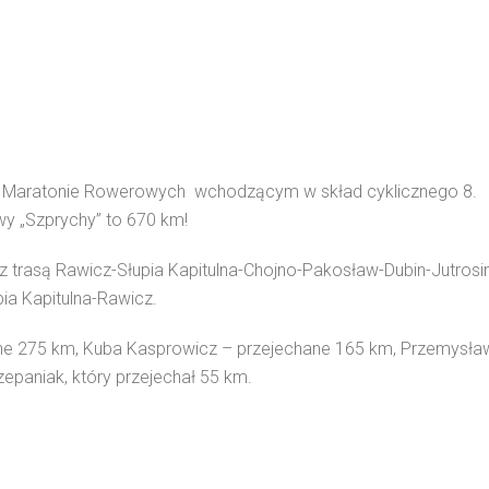
 Maratonie Rowerowych wchodzącym w skład cyklicznego 8.
wy „Szprychy” to 670 km!
 z trasą Rawicz-Słupia Kapitulna-Chojno-Pakosław-Dubin-Jutrosi
a Kapitulna-Rawicz.
hane 275 km, Kuba Kasprowicz – przejechane 165 km, Przemysła
epaniak, który przejechał 55 km.