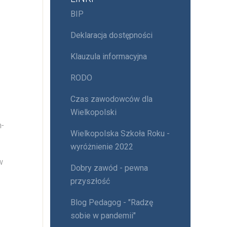
BIP
Deklaracja dostępności
Klauzula informacyjna
RODO
Czas zawodowców dla
Wielkopolski
n-
Wielkopolska Szkoła Roku -
wyróżnienie 2022
w
Dobry zawód - pewna
przyszłość
Blog Pedagog - "Radzę
sobie w pandemii"