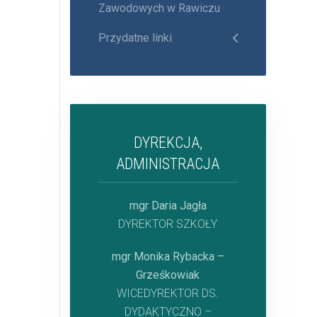
Zawodowych w Rawiczu
Przydatne linki
DYREKCJA,
ADMINISTRACJA
mgr Daria Jagła
DYREKTOR SZKOŁY
mgr Monika Rybacka –
Grześkowiak
WICEDYREKTOR DS.
DYDAKTYCZNO –