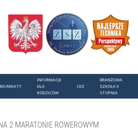
INFORMACJE
BRANŻOWA
MUNIKATY
DLA
CKZ
SZKOŁA II
RODZICÓW
STOPNIA
 NA 2 MARATONIE ROWEROWYM