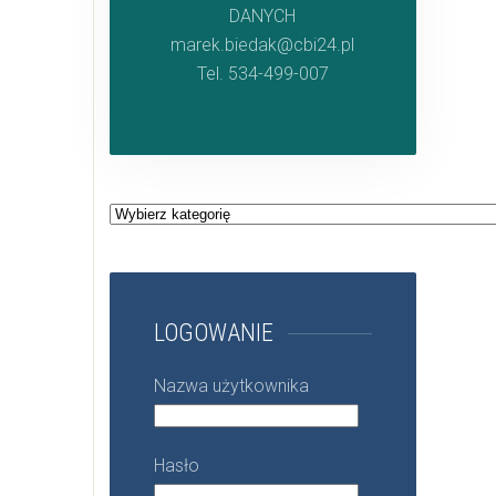
DANYCH
marek.biedak@cbi24.pl
Tel. 534-499-007
Kategorie
LOGOWANIE
Nazwa użytkownika
Hasło