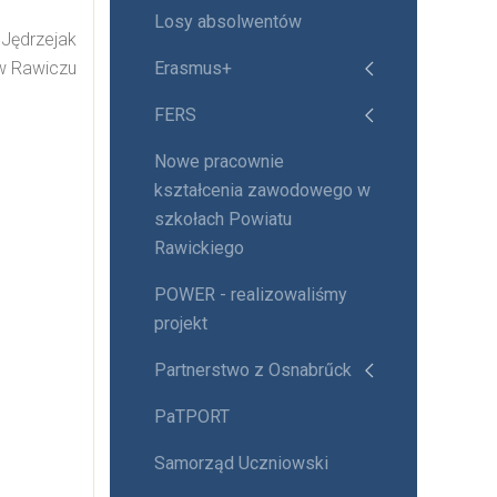
Losy absolwentów
 Jędrzejak
w Rawiczu
Erasmus+
FERS
Nowe pracownie
kształcenia zawodowego w
szkołach Powiatu
Rawickiego
POWER - realizowaliśmy
projekt
Partnerstwo z Osnabrűck
PaTPORT
Samorząd Uczniowski