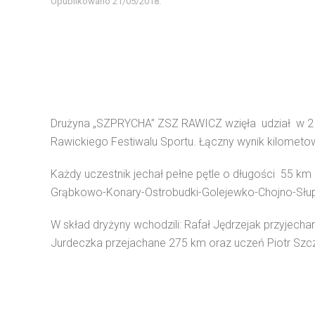
Opublikowano
21/05/2018
.
Drużyna „SZPRYCHA” ZSZ RAWICZ wzięła udział w 2
Rawickiego Festiwalu Sportu. Łączny wynik kilometo
Każdy uczestnik jechał pełne pętle o długości 55 km
Grąbkowo-Konary-Ostrobudki-Golejewko-Chojno-Słupi
W skład dryżyny wchodzili: Rafał Jędrzejak przyjec
Jurdeczka przejachane 275 km oraz uczeń Piotr Szcz