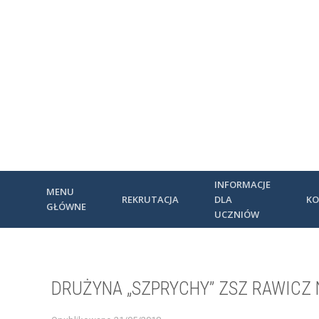
INFORMACJE
MENU
REKRUTACJA
DLA
KO
GŁÓWNE
UCZNIÓW
DRUŻYNA „SZPRYCHY” ZSZ RAWICZ