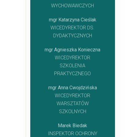
WYCHOWAWCZYCH
mgr Katarzyna Cieślak
WICEDYREKTOR DS.
DYDAKTYCZNYCH
mgr Agnieszka Konieczna
WICEDYREKTOR
SZKOLENIA
PRAKTYCZNEGO
mgr Anna Cwojdzińska
WICEDYREKTOR
WARSZTATÓW
SZKOLNYCH
Marek Biedak
INSPEKTOR OCHRONY