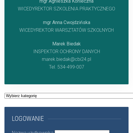
mgr Agnieszka Konieczna
WICEDYREKTOR SZKOLENIA PRAKTYCZNEGO
mgr Anna Cwojdzińska
WICEDYREKTOR WARSZTATÓW SZKOLNYCH
Marek Biedak
INSPEKTOR OCHRONY DANYCH
marek.biedak@cbi24.pl
Tel. 534-499-007
Kategorie
LOGOWANIE
Nazwa użytkownika