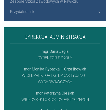
Zespole Szkół Zawodowych w Rawiczu
Przydatne linki
DYREKCJA, ADMINISTRACJA
mgr Daria Jagła
DYREKTOR SZKOŁY
mgr Monika Rybacka – Grześkowiak
WICEDYREKTOR DS. DYDAKTYCZNO –
WYCHOWAWCZYCH
mgr Katarzyna Cieślak
WICEDYREKTOR DS. DYDAKTYCZNYCH