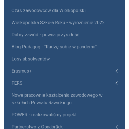
Czas zawodowców dla Wielkopolski
Wielkopolska Szkoła Roku - wyróżnienie 2022
Dobry zawód - pewna przyszłość
Blog Pedagog - "Radzę sobie w pandemii"
Losy absolwentów
Erasmus+
FERS
Nowe pracownie kształcenia zawodowego w
szkołach Powiatu Rawickiego
POWER - realizowaliśmy projekt
Partnerstwo z Osnabrűck