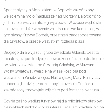
Spacer słynnym Monciakiem w Sopocie zakończony
wejściem na molo (najdłuższe nad Morzem Bałtyckim) to
jedna z pierwszych atrakcji wycieczki. W czasie wędrówki
na uczniach duże wrażenie zrobiły urokliwe kamienice, w
tym słynny Krzywy Domek, przestrzeń zagospodarowana
dla turystów, a przede wszystkim rozległa plaża.
Drugiego dnia wyjazdu grupa zwiedzała Gdańsk. Jest to
miasto łączące tradycję z nowoczesnością, co doskonale
potwierdza wizyta pod Stocznią Gdańską, w Muzeum II
Wojny Światowej, wejście na wieżę kościoła pod
wezwaniem Wniebowzięcia Najświętszej Maryi Panny czy
spacer najbardziej reprezentacyjną częścią Gdańska
zakończony tradycyjnie zdjęciem pod fontanną Neptuna.
Gdynia zaś to według turystów raj dla miłośników statków,
niezwykłych widoków oraz interesującej architektury. Grupa