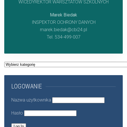
WICEDYREKTOR WARSZTATÓW SZKOLNYCH
Marek Biedak
INSPEKTOR OCHRONY DANYCH
marek.biedak@cbi24.pl
Tel. 534-499-007
Kategorie
LOGOWANIE
Nazwa użytkownika
Hasło