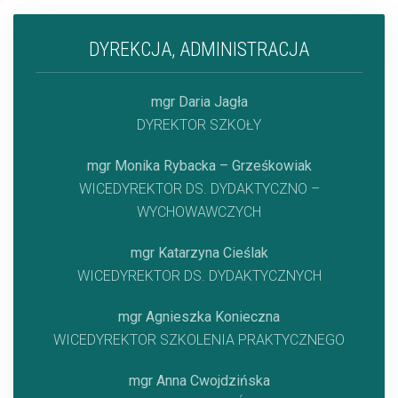
DYREKCJA, ADMINISTRACJA
mgr Daria Jagła
DYREKTOR SZKOŁY
mgr Monika Rybacka – Grześkowiak
WICEDYREKTOR DS. DYDAKTYCZNO –
WYCHOWAWCZYCH
mgr Katarzyna Cieślak
WICEDYREKTOR DS. DYDAKTYCZNYCH
mgr Agnieszka Konieczna
WICEDYREKTOR SZKOLENIA PRAKTYCZNEGO
mgr Anna Cwojdzińska