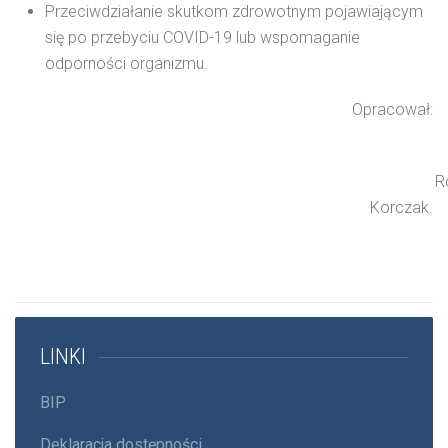
Przeciwdziałanie skutkom zdrowotnym pojawiającym
się po przebyciu COVID-19 lub wspomaganie
odporności organizmu.
Opracował:
Rober
Korczak.
LINKI
BIP
Deklaracja dostępności