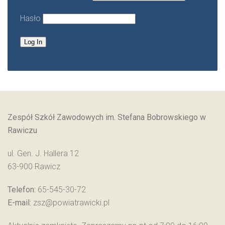
Hasło
Zespół Szkół Zawodowych im. Stefana Bobrowskiego w
Rawiczu
ul. Gen. J. Hallera 12
63-900 Rawicz
Telefon:
65-545-30-72
E-mail:
zsz@powiatrawicki.pl