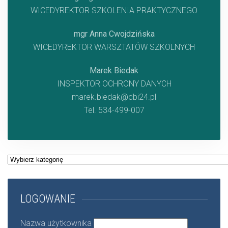
WICEDYREKTOR SZKOLENIA PRAKTYCZNEGO
mgr Anna Cwojdzińska
WICEDYREKTOR WARSZTATÓW SZKOLNYCH
Marek Biedak
INSPEKTOR OCHRONY DANYCH
marek.biedak@cbi24.pl
Tel. 534-499-007
Kategorie
LOGOWANIE
Nazwa użytkownika