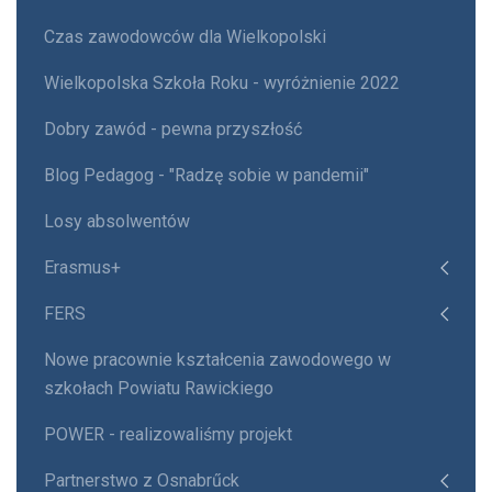
Czas zawodowców dla Wielkopolski
Wielkopolska Szkoła Roku - wyróżnienie 2022
Dobry zawód - pewna przyszłość
Blog Pedagog - "Radzę sobie w pandemii"
Losy absolwentów
Erasmus+
FERS
Nowe pracownie kształcenia zawodowego w
szkołach Powiatu Rawickiego
POWER - realizowaliśmy projekt
Partnerstwo z Osnabrűck