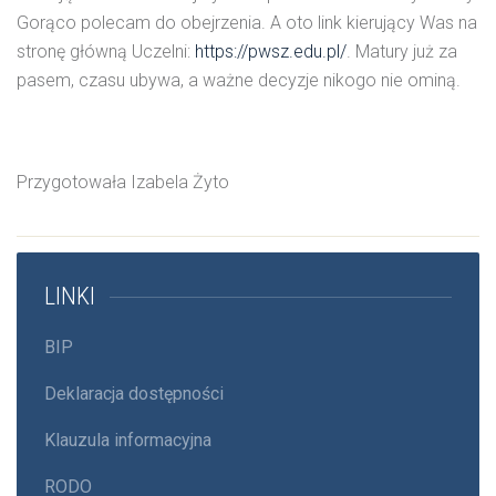
Gorąco polecam do obejrzenia. A oto link kierujący Was na
stronę główną Uczelni:
https://pwsz.edu.pl/
. Matury już za
pasem, czasu ubywa, a ważne decyzje nikogo nie ominą.
Przygotowała Izabela Żyto
LINKI
BIP
Deklaracja dostępności
Klauzula informacyjna
RODO